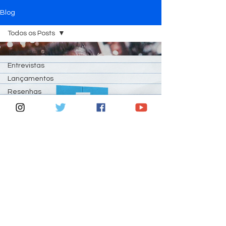
Blog
Todos os Posts
Todos os Posts
Entrevistas
Lançamentos
Load video
Resenhas
Shows
Curiosidades
19 de fev. de 2025
2 min de leitura
Cinebiografia de
Robbie Williams mostra
suas razões pela busca
wendell@5notas.tv